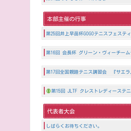
本部主催の行事
第25回井上早苗杯GOGOテニスフェスティバル 
第16回 会長杯 グリーン・ヴィーチームテニス 
第17回全国親睦テニス講習会 『サエラ』
第15回 JLTF クレストレディーステニス
代表者大会
しばらくお待ちください。