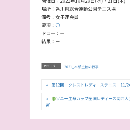
開催日：2021年10月20日(水)・21日(木)
場所：香川県総合運動公園テニス場
備考：女子連会員
要項：
〇
ドロー：ー
結果：ー
2021_本部主催の行事
カテゴリー
第12回 クレストレディーステニス 11/24(
ソニー生命カップ全国レディース関西大会・桑
新